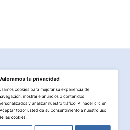
Política de privacidad
Valoramos tu privacidad
Política de cookies
Usamos cookies para mejorar su experiencia de
Aviso Legal
navegación, mostrarle anuncios o contenidos
3
personalizados y analizar nuestro tráfico. Al hacer clic en
Sitemap
“Aceptar todo” usted da su consentimiento a nuestro uso
de las cookies.
Google Business