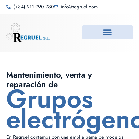
(+34) 911 990 730
info@regruel.com
Instalación y venta
Mantenimiento, venta y
reparación de
Grupos
electrógen
En Regruel contamos con una amplia gama de modelos